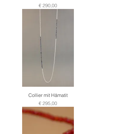
Preis
€ 290,00
Collier mit Hämatit
Preis
€ 295,00