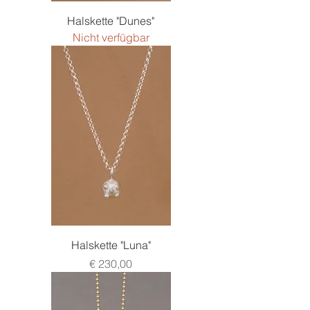
Halskette "Dunes"
Nicht verfügbar
Halskette "Luna"
Preis
€ 230,00