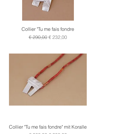
Collier "Tu me fais fondre
Standardpreis
Sale-Preis
€ 290,00
€ 232,00
Collier "Tu me fais fondre" mit Koralle