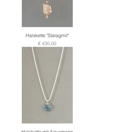
Halskette "Stalagmit"
Preis
€ 435,00
Halskette mit Aquamarin