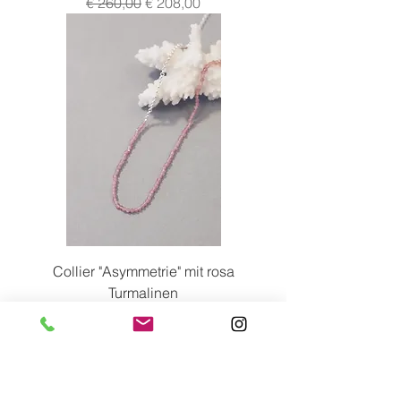
Standardpreis
Sale-Preis
€ 260,00
€ 208,00
Collier "Asymmetrie" mit rosa
Turmalinen
Preis
€ 245,00