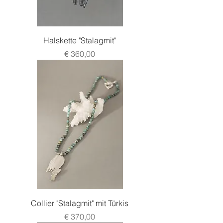
Halskette "Stalagmit"
Preis
€ 360,00
Collier "Stalagmit" mit Türkis
Preis
€ 370,00