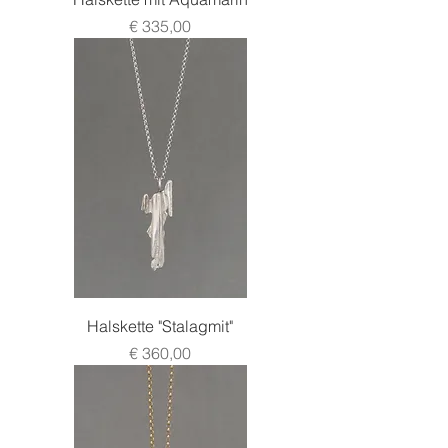
Preis
€ 335,00
Halskette "Stalagmit"
Preis
€ 360,00