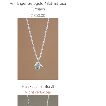
Anhänger Gelbgold 18ct mit rosa
Turmalin
Preis
€ 850,00
Halskette mit Beryll
Nicht verfügbar