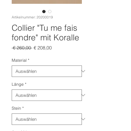
Artikelnummer: 20200019
Collier "Tu me fais
fondre" mit Koralle
Standardpreis
Sale-
 € 260,00 
€ 208,00
Preis
Material
*
Länge
*
Stein
*