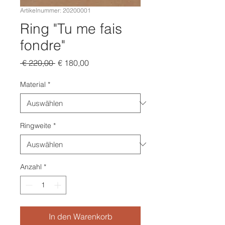
Artikelnummer: 20200001
Ring "Tu me fais
fondre"
Standardpreis
Sale-
 € 220,00 
€ 180,00
Preis
Material
*
Ringweite
*
Anzahl
*
In den Warenkorb