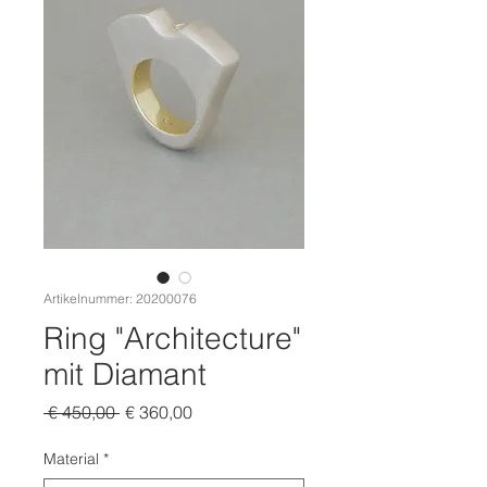
Artikelnummer: 20200076
Ring "Architecture"
mit Diamant
Standardpreis
Sale-
 € 450,00 
€ 360,00
Preis
Material
*