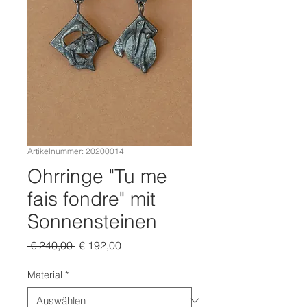
Artikelnummer: 20200014
Ohrringe "Tu me
fais fondre" mit
Sonnensteinen
Standardpreis
Sale-
 € 240,00 
€ 192,00
Preis
Material
*