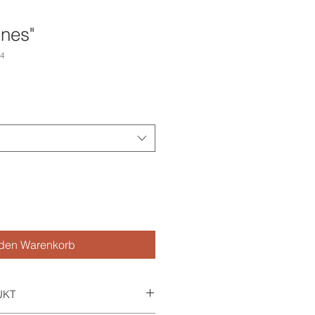
unes"
74
 den Warenkorb
UKT