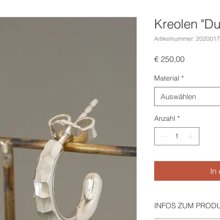
Kreolen "D
Artikelnummer: 202001
Preis
€ 250,00
Material
*
Auswählen
Anzahl
*
In
INFOS ZUM PROD