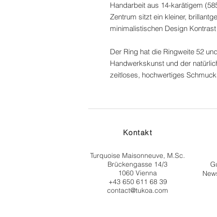
Handarbeit aus 14-karätigem (585
Zentrum sitzt ein kleiner, brillan
minimalistischen Design Kontrast u
Der Ring hat die Ringweite 52 und
Handwerkskunst und der natürlich
zeitloses, hochwertiges Schmuckst
Kontakt
Turquoise Maisonneuve, M.Sc.
Brückengasse 14/3
Gu
1060 Vienna
News
+43 650 611 68 39
contact@tukoa.com