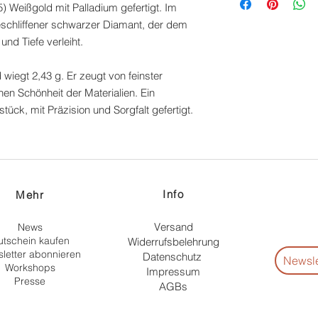
jedes Schmuckstück e
Schmuckstücke.
) Weißgold mit Palladium gefertigt. Im
Andere Länder in E
in einer anderen Grö
tgeschliffener schwarzer Diamant, der dem
Standardversand: 5 
nd Tiefe verleiht.
 wiegt 2,43 g. Er zeugt von feinster
en Schönheit der Materialien. Ein
ück, mit Präzision und Sorgfalt gefertigt.
Info
Me
hr
Versand
News
tschein kaufen
Widerrufsbelehrung
letter abonnieren
Datenschutz
Newsle
Workshops
Impressum
Presse
AGBs