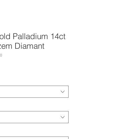
old Palladium 14ct
zem Diamant
20